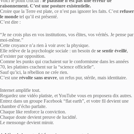
Voici le point crucial :
le platisme n’est pas une erreur de
raisonnement. C’est une posture existentielle.
Croire que la Terre est plate, ce n’est pas ignorer les faits. C’est
refuser
le monde
tel qu’il est présenté.
C’est dire :
“Je ne crois plus en vos institutions, vos élites, vos vérités. Je pense par
moi-même.”
Cette croyance n’a rien à voir avec la physique.
Elle relève de la psychologie sociale : un besoin de
se sentir éveillé
,
d’exister par opposition.
Comme les punks qui crachaient sur le conformisme dans les années
70, les platistes crachent sur la “science officielle”.
Sauf qu’ici, la rébellion ne crée rien.
C’est une
révolte sans œuvre
, un refus pur, stérile, mais identitaire.
Internet amplifie tout.
Regardez une vidéo platiste, et YouTube vous en proposera dix autres.
Entrez dans un groupe Facebook “flat earth”, et votre fil devient une
chambre d’écho parfaite.
Chaque like renforce la conviction.
Chaque doute devient preuve de lucidité.
Le mensonge devient miroir.