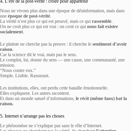
4. L’ère de la post-vérité : croire pour appartenir
Nous ne vivons plus dans une époque de désinformation, mais dans
une
époque de post-vérité
.
La vérité n’est plus ce qui est prouvé, mais ce qui
rassemble
.
On ne croit plus ce qui est vrai : on croit ce qui
nous fait exister
socialement
.
Le platiste ne cherche pas la preuve : il cherche le
sentiment d’avoir
raison
.
Car la science dit le vrai, mais pas le sens.
Le complot, lui, donne du sens — une cause, une communauté, une
mission.
“Nous contre eux.”
Simple. Lisible. Rassurant.
Les institutions, elles, ont perdu cette bataille émotionnelle.
Elles expliquent. Les autres racontent.
Et dans un monde saturé d’informations,
le récit (même faux) bat la
raison.
5. Internet n’arrange pas les choses
Le phénomène ne s’explique pas sans le rôle d’Internet.
Les réseaux ne cherchent pas la vérité, ils cherchent
l’attention
.