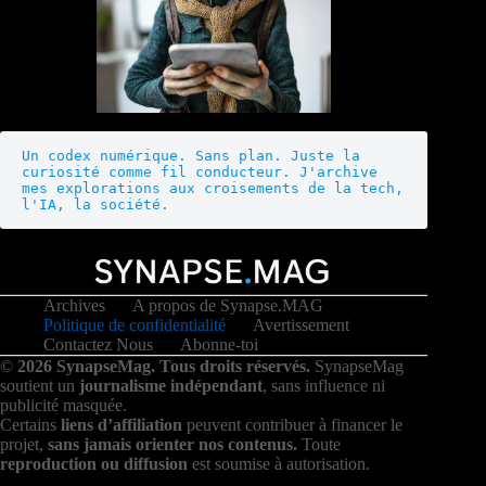
Un codex numérique. Sans plan. Juste la 
curiosité comme fil conducteur. J'archive 
mes explorations aux croisements de la tech, 
l'IA, la société.
Archives
A propos de Synapse.MAG
Politique de confidentialité
Avertissement
Contactez Nous
Abonne-toi
©
2026 SynapseMag. Tous droits réservés.
SynapseMag
soutient un
journalisme indépendant
, sans influence ni
publicité masquée.
Certains
liens d’affiliation
peuvent contribuer à financer le
projet,
sans jamais orienter nos contenus.
Toute
reproduction ou diffusion
est soumise à autorisation.