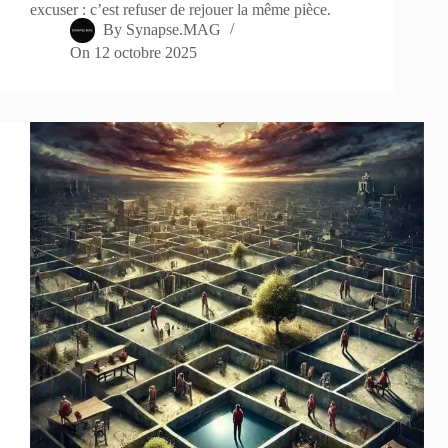
excuser : c’est refuser de rejouer la même pièce.
By
Synapse.MAG
On
12 octobre 2025