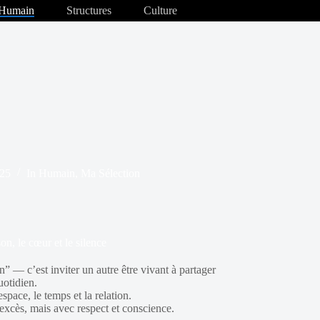
Humain
Structures
Culture
025
In
Humain
,
Ma Sélection
on, le cœur et le silence
” — c’est inviter un autre être vivant à partager
uotidien.
space, le temps et la relation.
excès, mais avec respect et conscience.