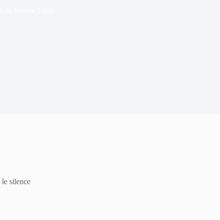
 de lecture
3 min
 le silence