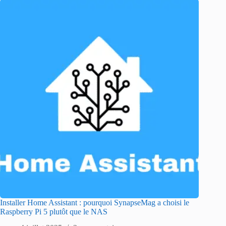
Installer Home Assistant : pourquoi SynapseMag a choisi le
Raspberry Pi 5 plutôt que le NAS