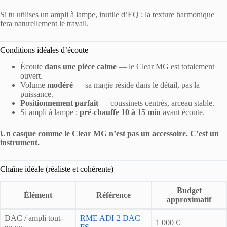
Si tu utilises un ampli à lampe, inutile d’EQ : la texture harmonique
fera naturellement le travail.
Conditions idéales d’écoute
Écoute
dans une pièce calme
— le Clear MG est totalement
ouvert.
Volume
modéré
— sa magie réside dans le détail, pas la
puissance.
Positionnement parfait
— coussinets centrés, arceau stable.
Si ampli à lampe :
pré-chauffe 10 à 15 min
avant écoute.
Un casque comme le Clear MG n’est pas un accessoire. C’est un
instrument.
Chaîne idéale (réaliste et cohérente)
Budget
Élément
Référence
approximatif
DAC / ampli tout-
RME ADI-2 DAC
1 000 €