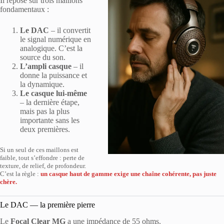
Il repose sur trois maillons
fondamentaux :
Le DAC
– il convertit
le signal numérique en
analogique. C’est la
source du son.
L’ampli casque
– il
donne la puissance et
la dynamique.
Le casque lui-même
– la dernière étape,
mais pas la plus
importante sans les
deux premières.
Si un seul de ces maillons est
faible, tout s’effondre : perte de
texture, de relief, de profondeur.
C’est la règle :
un casque haut de gamme exige une chaîne cohérente, pas juste
chère.
Le DAC — la première pierre
Le
Focal Clear MG
a une impédance de 55 ohms.