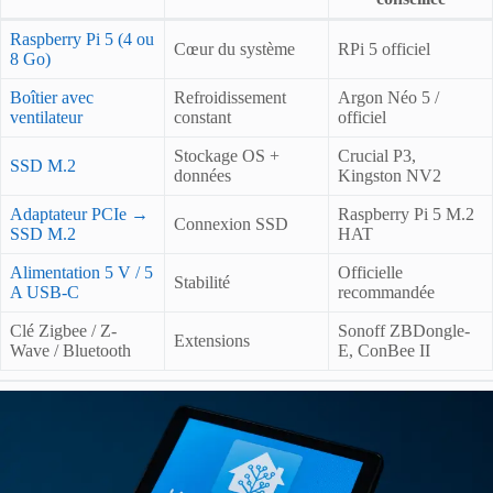
Raspberry Pi 5 (4 ou
Cœur du système
RPi 5 officiel
8 Go)
Boîtier avec
Refroidissement
Argon Néo 5 /
ventilateur
constant
officiel
Stockage OS +
Crucial P3,
SSD M.2
données
Kingston NV2
Adaptateur PCIe →
Raspberry Pi 5 M.2
Connexion SSD
SSD M.2
HAT
Alimentation 5 V / 5
Officielle
Stabilité
A USB-C
recommandée
Clé Zigbee / Z-
Sonoff ZBDongle-
Extensions
Wave / Bluetooth
E, ConBee II