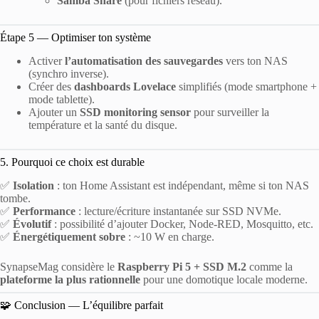
Samba Share
(pour fichiers réseau).
Étape 5 — Optimiser ton système
Activer
l’automatisation des sauvegardes
vers ton NAS
(synchro inverse).
Créer des
dashboards Lovelace
simplifiés (mode smartphone +
mode tablette).
Ajouter un
SSD monitoring sensor
pour surveiller la
température et la santé du disque.
5. Pourquoi ce choix est durable
✅
Isolation
: ton Home Assistant est indépendant, même si ton NAS
tombe.
✅
Performance
: lecture/écriture instantanée sur SSD NVMe.
✅
Évolutif
: possibilité d’ajouter Docker, Node-RED, Mosquitto, etc.
✅
Énergétiquement sobre
: ~10 W en charge.
SynapseMag considère le
Raspberry Pi 5 + SSD M.2
comme la
plateforme la plus rationnelle
pour une domotique locale moderne.
🧩 Conclusion — L’équilibre parfait