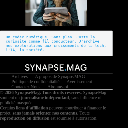
Un codex numérique. Sans plan. Juste la 
curiosité comme fil conducteur. J'archive 
mes explorations aux croisements de la tech, 
l'IA, la société.
Archives
A propos de Synapse.MAG
Politique de confidentialité
Avertissement
Contactez Nous
Abonne-toi
©
2026 SynapseMag. Tous droits réservés.
SynapseMag
soutient un
journalisme indépendant
, sans influence ni
publicité masquée.
Certains
liens d’affiliation
peuvent contribuer à financer le
projet,
sans jamais orienter nos contenus.
Toute
reproduction ou diffusion
est soumise à autorisation.