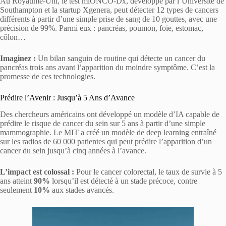
Au Royaume-Uni, le test miONCO-Dx, développé par l’Université de
Southampton et la startup Xgenera, peut détecter 12 types de cancers
différents à partir d’une simple prise de sang de 10 gouttes, avec une
précision de 99%. Parmi eux : pancréas, poumon, foie, estomac,
côlon…
Imaginez :
Un bilan sanguin de routine qui détecte un cancer du
pancréas trois ans avant l’apparition du moindre symptôme. C’est la
promesse de ces technologies.
Prédire l’Avenir : Jusqu’à 5 Ans d’Avance
Des chercheurs américains ont développé un modèle d’IA capable de
prédire le risque de cancer du sein sur 5 ans à partir d’une simple
mammographie. Le MIT a créé un modèle de deep learning entraîné
sur les radios de 60 000 patientes qui peut prédire l’apparition d’un
cancer du sein jusqu’à cinq années à l’avance.
L’impact est colossal :
Pour le cancer colorectal, le taux de survie à 5
ans atteint
90%
lorsqu’il est détecté à un stade précoce, contre
seulement
10%
aux stades avancés.