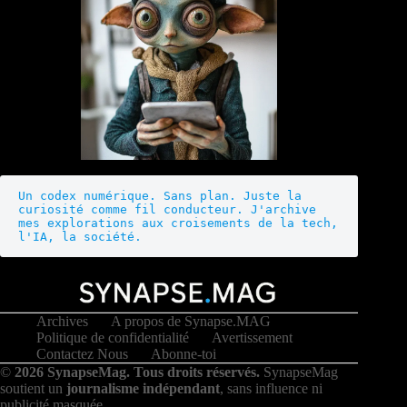
Un codex numérique. Sans plan. Juste la 
curiosité comme fil conducteur. J'archive 
mes explorations aux croisements de la tech, 
l'IA, la société.
Archives
A propos de Synapse.MAG
Politique de confidentialité
Avertissement
Contactez Nous
Abonne-toi
©
2026 SynapseMag. Tous droits réservés.
SynapseMag
soutient un
journalisme indépendant
, sans influence ni
publicité masquée.