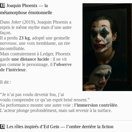
3️⃣ Joaquin Phoenix — la
métamorphose émotionnelle
Dans
Joker
(2019), Joaquin Phoenix a
repris le même mythe mais d’une autre
façon.
Il a perdu
23 kg
, adopté une gestuelle
nerveuse, une voix tremblante, un rire
incontrôlable.
Mais contrairement à Ledger, Phoenix
garde
une distance lucide
: il ne vit
pas comme le personnage, il
l’observe
de l’intérieur
.
Il dit :
“Je n’ai pas voulu devenir fou, j’ai
voulu comprendre ce qu’un esprit brisé ressent.”
Sa performance montre une autre voie :
l’immersion contrôlée
.
L’acteur plonge profondément, mais sait revenir à la surface.
4️⃣ Les rôles inspirés d’Ed Gein — l’ombre derrière la fiction