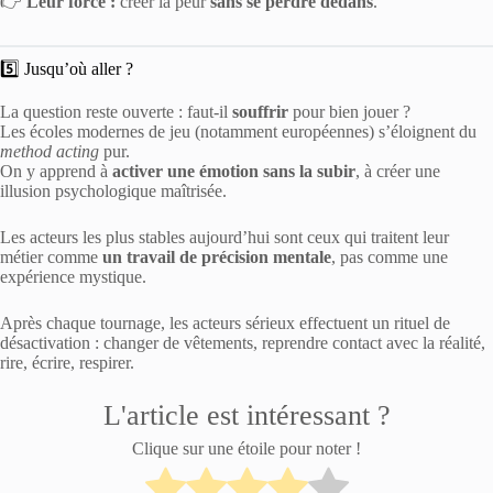
👉
Leur force :
créer la peur
sans se perdre dedans
.
5️⃣ Jusqu’où aller ?
La question reste ouverte : faut-il
souffrir
pour bien jouer ?
Les écoles modernes de jeu (notamment européennes) s’éloignent du
method acting
pur.
On y apprend à
activer une émotion sans la subir
, à créer une
illusion psychologique maîtrisée.
Les acteurs les plus stables aujourd’hui sont ceux qui traitent leur
métier comme
un travail de précision mentale
, pas comme une
expérience mystique.
Après chaque tournage, les acteurs sérieux effectuent un rituel de
désactivation : changer de vêtements, reprendre contact avec la réalité,
rire, écrire, respirer.
L'article est intéressant ?
Clique sur une étoile pour noter !