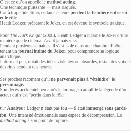
C’est ce qu’on appelle le
method acting
.
Une technique puissante — mais risquée.
Car à trop s’identifier, certains acteurs
perdent la frontière entre soi
et le rôle
.
Heath Ledger, préparant le Joker, en est devenu le symbole tragique.
Pour
The Dark Knight
(2008), Heath Ledger a incarné le Joker d’une
manière que le cinéma n’avait jamais vue.
Pendant plusieurs semaines, il s’est isolé dans une chambre d’hôtel,
tenant un
journal intime du Joker
, pour comprendre sa logique
anarchique.
Il dormait peu, notait des idées violentes ou absurdes, testait des voix et
des rires pendant des heures.
Ses proches racontent qu’il
ne parvenait plus à “éteindre” le
personnage
.
Son décès accidentel peu après le tournage a amplifié la légende d’un
acteur qui s’est “perdu dans le rôle”.
👉
Analyse :
Ledger n’était pas fou — il était
immergé sans garde-
fou
. Une intensité émotionnelle sans espace de décompression. Le
method acting
à son point de rupture.