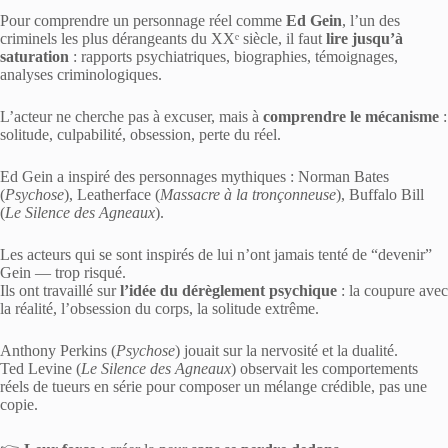
Pour comprendre un personnage réel comme
Ed Gein
, l’un des
criminels les plus dérangeants du XXᵉ siècle, il faut
lire jusqu’à
saturation
: rapports psychiatriques, biographies, témoignages,
analyses criminologiques.
L’acteur ne cherche pas à excuser, mais à
comprendre le mécanisme
:
solitude, culpabilité, obsession, perte du réel.
Ed Gein a inspiré des personnages mythiques : Norman Bates
(
Psychose
), Leatherface (
Massacre à la tronçonneuse
), Buffalo Bill
(
Le Silence des Agneaux
).
Les acteurs qui se sont inspirés de lui n’ont jamais tenté de “devenir”
Gein — trop risqué.
Ils ont travaillé sur
l’idée du dérèglement psychique
: la coupure avec
la réalité, l’obsession du corps, la solitude extrême.
Anthony Perkins (
Psychose
) jouait sur la nervosité et la dualité.
Ted Levine (
Le Silence des Agneaux
) observait les comportements
réels de tueurs en série pour composer un mélange crédible, pas une
copie.