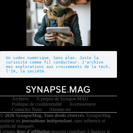
Un codex numérique. Sans plan. Juste la 
curiosité comme fil conducteur. J'archive 
mes explorations aux croisements de la tech, 
l'IA, la société.
Archives
A propos de Synapse.MAG
Politique de confidentialité
Avertissement
Contactez Nous
Abonne-toi
©
2026 SynapseMag. Tous droits réservés.
SynapseMag
soutient un
journalisme indépendant
, sans influence ni
publicité masquée.
Certains
liens d’affiliation
peuvent contribuer à financer le